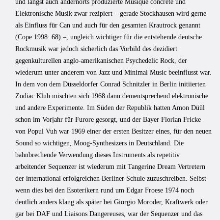
und längst auch andernorts produzierte Musique concrète und
Elektronische Musik zwar rezipiert – gerade Stockhausen wird gerne
als Einfluss für Can und auch für den gesamten Krautrock genannt
(Cope 1998: 68) –, ungleich wichtiger für die entstehende deutsche
Rockmusik war jedoch sicherlich das Vorbild des dezidiert
gegenkulturellen anglo-amerikanischen Psychedelic Rock, der
wiederum unter anderem von Jazz und Minimal Music beeinflusst war.
In dem von dem Düsseldorfer Conrad Schnitzler in Berlin initiierten
Zodiac Klub mischten sich 1968 dann dementsprechend elektronische
und andere Experimente. Im Süden der Republik hatten Amon Düül
schon im Vorjahr für Furore gesorgt, und der Bayer Florian Fricke
von Popul Vuh war 1969 einer der ersten Besitzer eines, für den neuen
Sound so wichtigen, Moog-Synthesizers in Deutschland. Die
bahnbrechende Verwendung dieses Instruments als repetitiv
arbeitender Sequenzer ist wiederum mit Tangerine Dream Vertretern
der international erfolgreichen Berliner Schule zuzuschreiben. Selbst
wenn dies bei den Esoterikern rund um Edgar Froese 1974 noch
deutlich anders klang als später bei Giorgio Moroder, Kraftwerk oder
gar bei DAF und Liaisons Dangereuses, war der Sequenzer und das