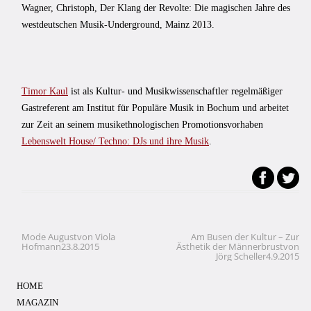
Wagner, Christoph, Der Klang der Revolte: Die magischen Jahre des
westdeutschen Musik-Underground, Mainz 2013.
Timor Kaul
ist als Kultur- und Musikwissenschaftler regelmäßiger
Gastreferent am Institut für Populäre Musik in Bochum und arbeitet
zur Zeit an seinem musikethnologischen Promotionsvorhaben
Lebenswelt House/ Techno: DJs und ihre Musik
.
Mode Augustvon Viola
Am Busen der Kultur – Zur
Beitragsnavigation
Hofmann23.8.2015
Ästhetik der Männerbrustvon
Jörg Scheller4.9.2015
HOME
MAGAZIN