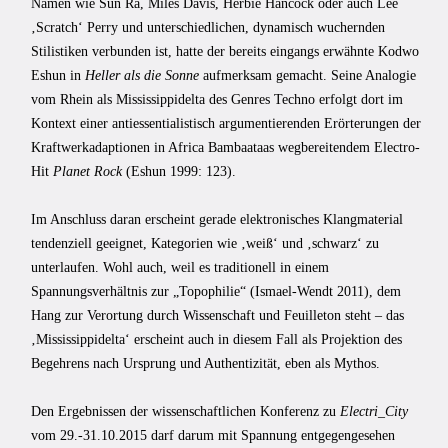
Namen wie Sun Ra, Miles Davis, Herbie Hancock oder auch Lee
‚Scratch‘ Perry und unterschiedlichen, dynamisch wuchernden
Stilistiken verbunden ist, hatte der bereits eingangs erwähnte Kodwo
Eshun in
Heller als die Sonne
aufmerksam gemacht. Seine Analogie
vom Rhein als Mississippidelta des Genres Techno erfolgt dort im
Kontext einer antiessentialistisch argumentierenden Erörterungen der
Kraftwerkadaptionen in Africa Bambaataas wegbereitendem Electro-
Hit
Planet Rock
(Eshun 1999: 123).
Im Anschluss daran erscheint gerade elektronisches Klangmaterial
tendenziell geeignet, Kategorien wie ‚weiß‘ und ‚schwarz‘ zu
unterlaufen. Wohl auch, weil es traditionell in einem
Spannungsverhältnis zur „Topophilie“ (Ismael-Wendt 2011), dem
Hang zur Verortung durch Wissenschaft und Feuilleton steht – das
‚Mississippidelta‘ erscheint auch in diesem Fall als Projektion des
Begehrens nach Ursprung und Authentizität, eben als Mythos.
Den Ergebnissen der wissenschaftlichen Konferenz zu
Electri_City
vom 29.-31.10.2015 darf darum mit Spannung entgegengesehen