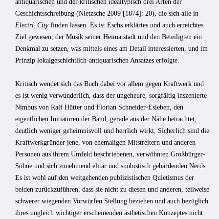
antiquarischen und der kritischen idealtypisch drei Arten der
Geschichtsschreibung (Nietzsche 2009 [1874]: 20), die sich alle in
Electri_City
finden lassen. Es ist Eschs erklärtes und auch erreichtes
Ziel gewesen, der Musik seiner Heimatstadt und den Beteiligten ein
Denkmal zu setzen, was mittels eines am Detail interessierten, und im
Prinzip lokalgeschichtlich-antiquarischen Ansatzes erfolgte.
Kritisch wendet sich das Buch dabei vor allem gegen Kraftwerk und
es ist wenig verwunderlich, dass der ungeheure, sorgfältig inszenierte
Nimbus von Ralf Hütter und Florian Schneider-Esleben, den
eigentlichen Initiatoren der Band, gerade aus der Nähe betrachtet,
deutlich weniger geheimnisvoll und herrlich wirkt. Sicherlich sind die
Kraftwerkgründer jene, von ehemaligen Mitstreitern und anderen
Personen aus ihrem Umfeld beschriebenen, verwöhnten Großbürger-
Söhne und sich zunehmend elitär und snobistisch gebärdenden Nerds.
Es ist wohl auf den weitgehenden publizistischen Quietismus der
beiden zurückzuführen, dass sie nicht zu diesen und anderen, teilweise
schwerer wiegenden Vorwürfen Stellung beziehen und auch bezüglich
ihres ungleich wichtiger erscheinenden ästhetischen Konzeptes nicht