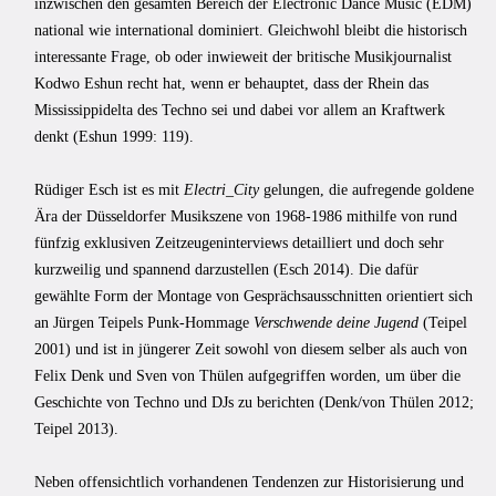
inzwischen den gesamten Bereich der Electronic Dance Music (EDM)
national wie international dominiert. Gleichwohl bleibt die historisch
interessante Frage, ob oder inwieweit der britische Musikjournalist
Kodwo Eshun recht hat, wenn er behauptet, dass der Rhein das
Mississippidelta des Techno sei und dabei vor allem an Kraftwerk
denkt (Eshun 1999: 119).
Rüdiger Esch ist es mit
Electri_City
gelungen, die aufregende goldene
Ära der Düsseldorfer Musikszene von 1968-1986 mithilfe von rund
fünfzig exklusiven Zeitzeugeninterviews detailliert und doch sehr
kurzweilig und spannend darzustellen (Esch 2014). Die dafür
gewählte Form der Montage von Gesprächsausschnitten orientiert sich
an Jürgen Teipels Punk-Hommage
Verschwende deine Jugend
(Teipel
2001) und ist in jüngerer Zeit sowohl von diesem selber als auch von
Felix Denk und Sven von Thülen aufgegriffen worden, um über die
Geschichte von Techno und DJs zu berichten (Denk/von Thülen 2012;
Teipel 2013).
Neben offensichtlich vorhandenen Tendenzen zur Historisierung und