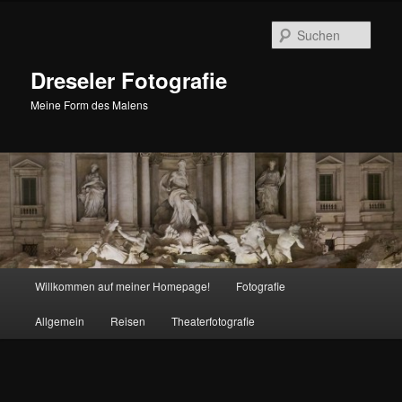
Zum
primären
Such
Inhalt
springen
Dreseler Fotografie
Meine Form des Malens
Hauptmenü
Willkommen auf meiner Homepage!
Fotografie
Allgemein
Reisen
Theaterfotografie