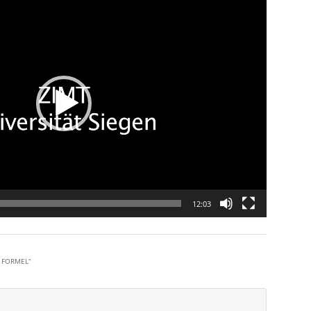
12:03
E FORMEL
“