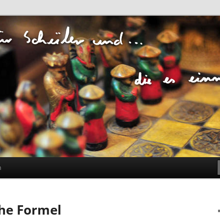
ür Schüler und… die es
n
m
che Formel