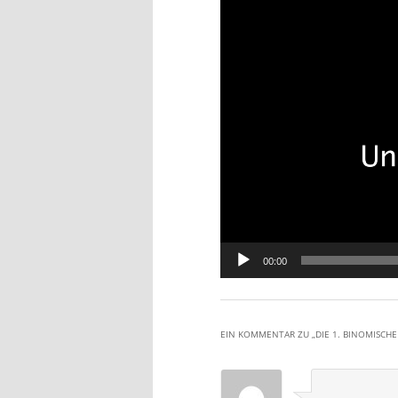
Player
00:00
EIN KOMMENTAR ZU „
DIE 1. BINOMISCH