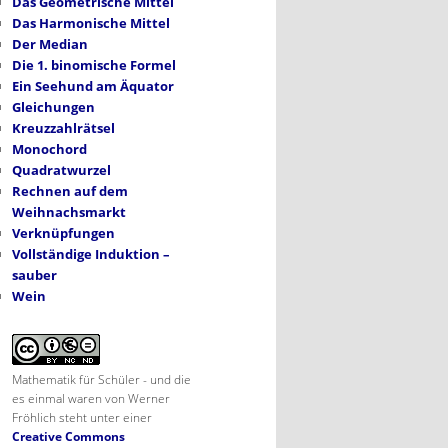
Das Geometrische Mittel
Das Harmonische Mittel
Der Median
Die 1. binomische Formel
Ein Seehund am Äquator
Gleichungen
Kreuzzahlrätsel
Monochord
Quadratwurzel
Rechnen auf dem
Weihnachsmarkt
Verknüpfungen
Vollständige Induktion –
sauber
Wein
Mathematik für Schüler - und die
es einmal waren
von
Werner
Fröhlich
steht unter einer
Creative Commons