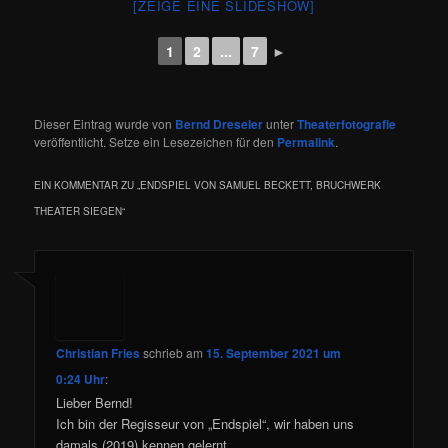
[ZEIGE EINE SLIDESHOW]
1
2
...
7
►
Dieser Eintrag wurde von
Bernd Dreseler
unter
Theaterfotografie
veröffentlicht. Setze ein Lesezeichen für den
Permalink
.
EIN KOMMENTAR ZU „
ENDSPIEL VON SAMUEL BECKETT, BRUCHWERK
THEATER SIEGEN
“
Christian Fries
schrieb
am
15. September 2021 um
0:24 Uhr
:
Lieber Bernd!
Ich bin der Regisseur von „Endspiel“, wir haben uns
damals (2019) kennen gelernt.