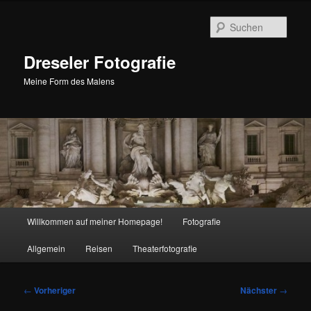
Zum
primären
Such
Inhalt
springen
Dreseler Fotografie
Meine Form des Malens
Hauptmenü
Willkommen auf meiner Homepage!
Fotografie
Allgemein
Reisen
Theaterfotografie
Beitragsnavigation
←
Vorheriger
Nächster
→