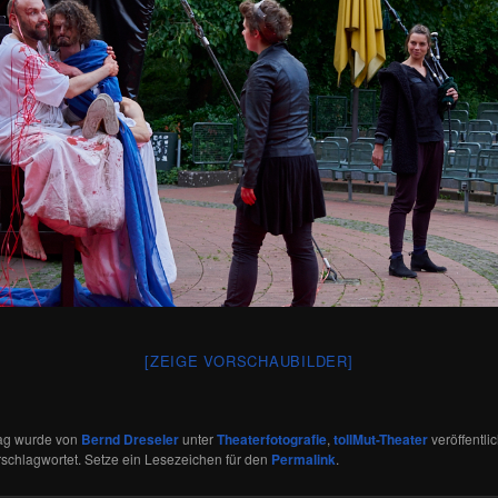
[ZEIGE VORSCHAUBILDER]
rag wurde von
Bernd Dreseler
unter
Theaterfotografie
,
tollMut-Theater
veröffentlic
schlagwortet. Setze ein Lesezeichen für den
Permalink
.