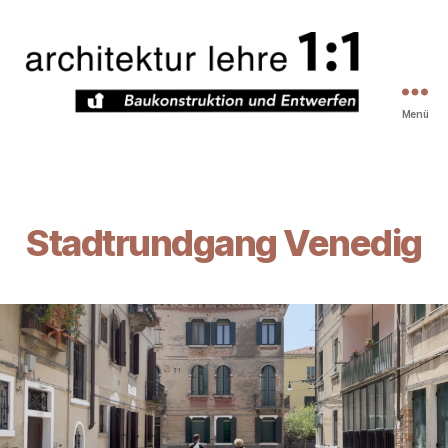
Menü
Architekturlehre
1zu1
Stadtrundgang Venedig