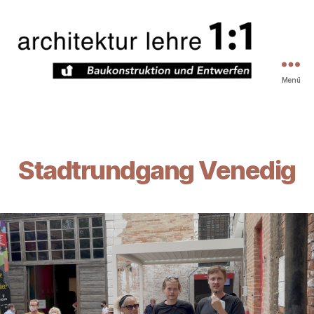
Menü
Architekturlehre
1zu1
Stadtrundgang Venedig