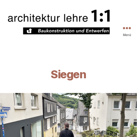
Menü
Architekturlehre
1zu1
Siegen