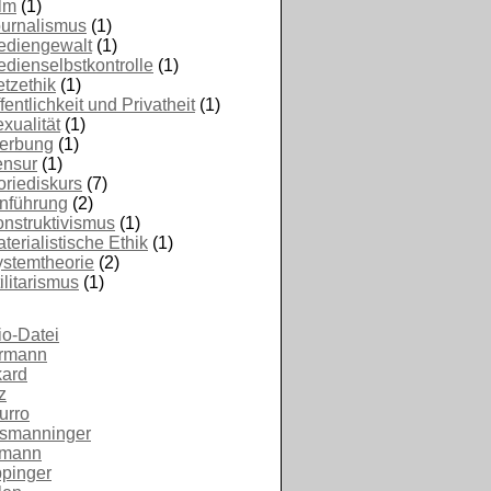
lm
(1)
urnalismus
(1)
ediengewalt
(1)
dienselbstkontrolle
(1)
tzethik
(1)
fentlichkeit und Privatheit
(1)
xualität
(1)
erbung
(1)
ensur
(1)
riediskurs
(7)
nführung
(2)
nstruktivismus
(1)
terialistische Ethik
(1)
stemtheorie
(2)
ilitarismus
(1)
o-Datei
rmann
kard
z
urro
smanninger
fmann
ppinger