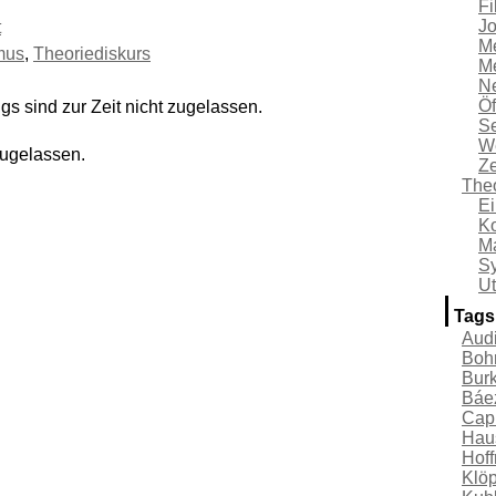
Fi
Jo
t
M
mus
,
Theoriediskurs
Me
Ne
Öf
s sind zur Zeit nicht zugelassen.
Se
W
zugelassen.
Z
Theo
Ei
Ko
Ma
Sy
Ut
Tags
Audi
Boh
Bur
Báe
Cap
Hau
Hof
Klö