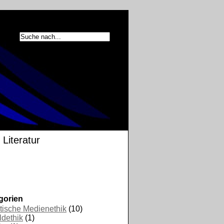
Literatur
gorien
tische Medienethik
(10)
ldethik
(1)