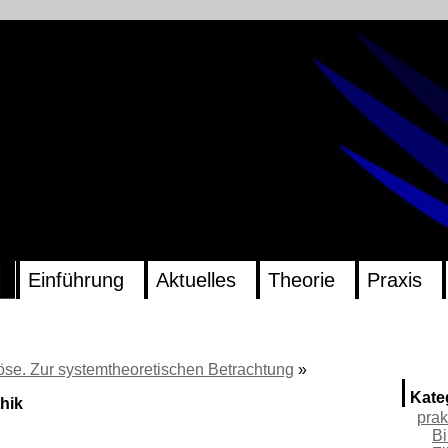
Einführung
Aktuelles
Theorie
Praxis
öse. Zur systemtheoretischen Betrachtung
»
Kate
thik
prak
Bi