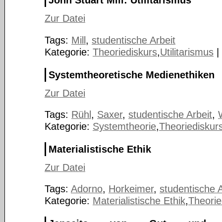
John Stuart Mill: Utilitarismus
Zur Datei
Tags:
Mill
,
studentische Arbeit
Kategorie:
Theoriediskurs
,
Utilitarismus
|
Systemtheoretische Medienethiken
Zur Datei
Tags:
Rühl
,
Saxer
,
studentische Arbeit
,
Kategorie:
Systemtheorie
,
Theoriediskur
Materialistische Ethik
Zur Datei
Tags:
Adorno
,
Horkeimer
,
studentische A
Kategorie:
Materialistische Ethik
,
Theorie