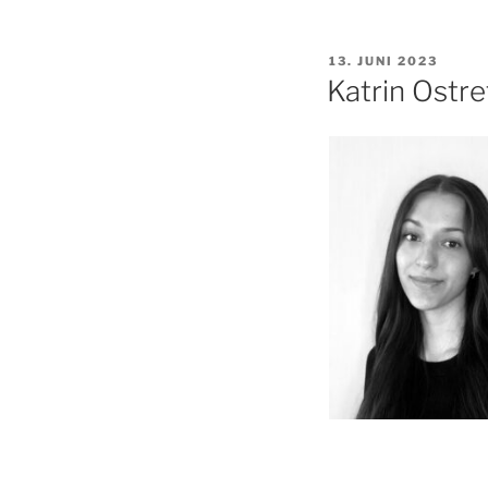
VERÖFFENTLICHT
13. JUNI 2023
AM
Katrin Ostr