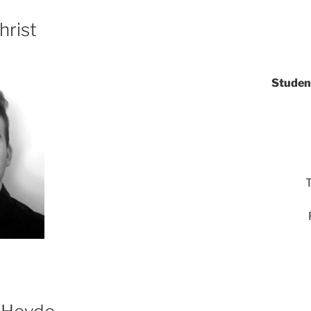
hrist
Student