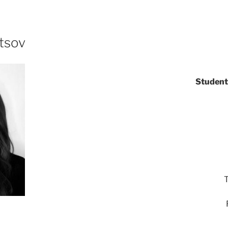
etsov
Student