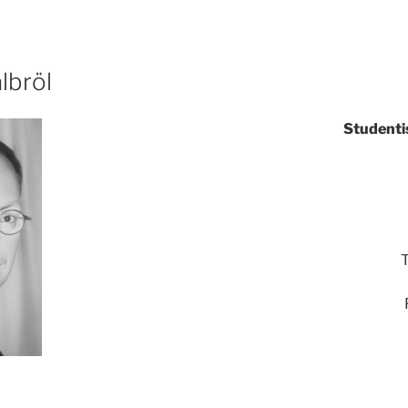
lbröl
Studenti