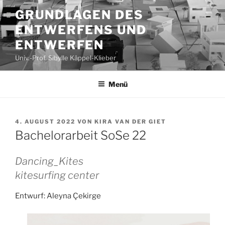
Zum
GRUNDLAGEN DES
Inhalt
ENTWERFENS UND
springen
ENTWERFEN
Univ.-Prof. Sibylle Käppel-Klieber
Menü
VERÖFFENTLICHT
4. AUGUST 2022
VON
KIRA VAN DER GIET
AM
Bachelorarbeit SoSe 22
Dancing_Kites
kitesurfing center
Entwurf: Aleyna Çekirge